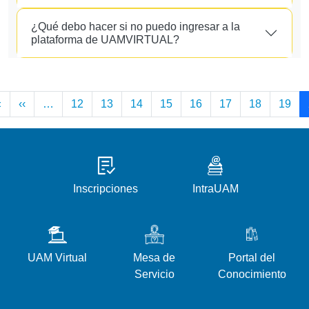
¿Qué debo hacer si no puedo ingresar a la
plataforma de UAMVIRTUAL?
Paginación
Primera página
Página anterior
«
‹‹
…
12
13
14
15
16
17
18
19
Inscripciones
IntraUAM
UAM Virtual
Mesa de
Portal del
Servicio
Conocimiento